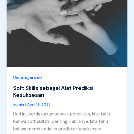
Uncategorized
Soft Skills sebagai Alat Prediksi
Kesuksesan
admin
/
April 16, 2023
Hari ini, berdasarkan banyak penelitian, kita tahu
bahwa soft skill itu penting. Faktanya, kita tahu
bahwa mereka adalah prediktor kesuksesan