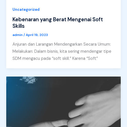
Uncategorized
Kebenaran yang Berat Mengenai Soft
Skills
admin
/
April 19, 2023
Anjuran dan Larangan Mendengarkan Secara Umum:
Melakukan: Dalam bisnis, kita sering mendengar tipe
SDM mengacu pada “soft skill.” Karena “Soft”